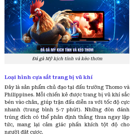
Đá gà Mỹ kịch tính và kèo thơm
Loại hình cựa sắt trang bị vũ khí
Đây là sản phẩm chủ đạo tại đấu trường Thomo và
Philippines. Mỗi chiến kê được trang bị vũ khí sắc
bén vào chân, giúp trận đấu diễn ra với tốc độ cực
nhanh (trung bình 5-7 phút). Những đòn đánh
trúng đích có thể phân định thắng thua ngay lập
tức, mang lại cảm giác phấn khích tột độ cho
người đặt cược.