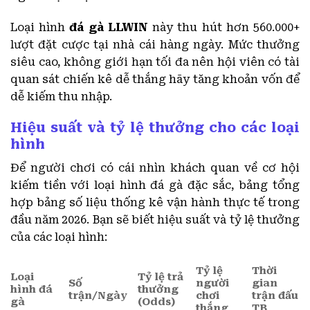
Loại hình
đá gà LLWIN
này thu hút hơn 560.000+
lượt đặt cược tại nhà cái hàng ngày. Mức thưởng
siêu cao, không giới hạn tối đa nên hội viên có tài
quan sát chiến kê dễ thắng hãy tăng khoản vốn để
dễ kiếm thu nhập.
Hiệu suất và tỷ lệ thưởng cho các loại
hình
Để người chơi có cái nhìn khách quan về cơ hội
kiếm tiền với loại hình đá gà đặc sắc, bảng tổng
hợp bảng số liệu thống kê vận hành thực tế trong
đầu năm 2026. Bạn sẽ biết hiệu suất và tỷ lệ thưởng
của các loại hình:
Tỷ lệ
Thời
Loại
Tỷ lệ trả
Số
người
gian
hình đá
thưởng
trận/Ngày
chơi
trận đấu
gà
(Odds)
thắng
TB