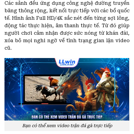
Các sảnh đều ứng dụng công nghệ đường truyền
băng thông rộng, kết nối trực tiếp với các bồ quốc
tế. Hình ảnh Full HD/4K sắc nét đến từng sợi lông,
động tác thực hiện, âm thanh thực tế. Từ đó giúp
người chơi cảm nhận được sức nóng từ khán đài,
xóa bỏ mọi nghi ngờ về tình trạng gian lận video
cũ.
Bạn có thể xem video trận đá gà trực tiếp