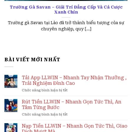
Trường Gà Savan – Giải Trí Đẳng Cấp Và Cá Cược
Xanh Chín
Trường gà Savan tại Lào đã trở thành biểu tượng của sự
chuyên nghiệp, quy [...]
BÀI VIẾT MỚI NHẤT
Tải App LLWIN – Nhanh Tay Nhận Thưởng ,
Trải Nghiệm Đỉnh Cao
ở
Chức năng bình luận bị tắt
Tải
App
Rút Tiền LLWIN – Nhanh Gọn Tức Thì, An
LLWIN
Tâm Từng Bước
–
ở
Chức năng bình luận bị tắt
Nhanh
Rút
Tay
Tiền
Nạp Tiền LLWIN – Nhanh Gọn Tức Thì, Giao
Nhận
LLWIN
Thưởng
Dịch Mượt Mà