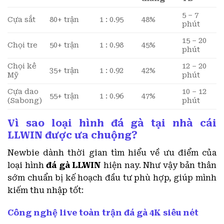
5 – 7
Cựa sắt
80+ trận
1 : 0.95
48%
phút
15 – 20
Chọi tre
50+ trận
1 : 0.98
45%
phút
Chọi kê
12 – 20
35+ trận
1 : 0.92
42%
Mỹ
phút
Cựa dao
10 – 12
55+ trận
1 : 0.96
47%
(Sabong)
phút
Vì sao loại hình đá gà tại nhà cái
LLWIN được ưa chuộng?
Newbie dành thời gian tìm hiểu về ưu điểm của
loại hình
đá gà LLWIN
hiện nay. Như vậy bản thân
sớm chuẩn bị kế hoạch đầu tư phù hợp, giúp mình
kiếm thu nhập tốt:
Công nghệ live toàn trận đá gà 4K siêu nét